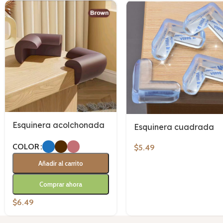
Esquinera acolchonada
Esquinera cuadrada
COLOR
$
5.49
Añadir al carrito
Comprar ahora
$
6.49